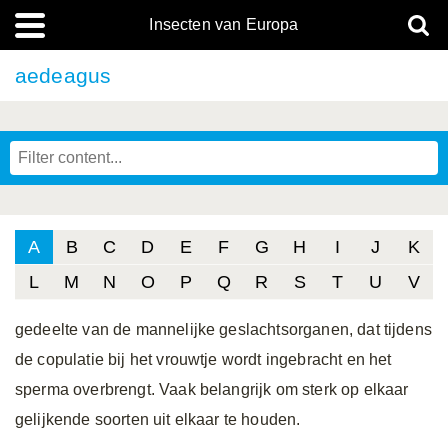
Insecten van Europa
aedeagus
A
B
C
D
E
F
G
H
I
J
K
L
M
N
O
P
Q
R
S
T
U
V
gedeelte van de mannelijke geslachtsorganen, dat tijdens
de copulatie bij het vrouwtje wordt ingebracht en het
sperma overbrengt. Vaak belangrijk om sterk op elkaar
gelijkende soorten uit elkaar te houden.