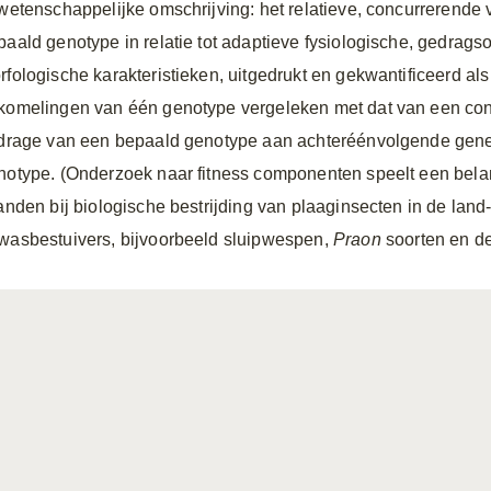
 wetenschappelijke omschrijving: het relatieve, concurrerende
paald genotype in relatie tot adaptieve fysiologische, gedrag
rfologische karakteristieken, uitgedrukt en gekwantificeerd a
komelingen van één genotype vergeleken met dat van een con
jdrage van een bepaald genotype aan achteréénvolgende genera
notype. (Onderzoek naar fitness componenten speelt een belangr
janden bij biologische bestrijding van plaaginsecten in de land
wasbestuivers, bijvoorbeeld sluipwespen,
Praon
soorten en d