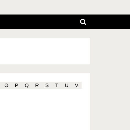
O
P
Q
R
S
T
U
V