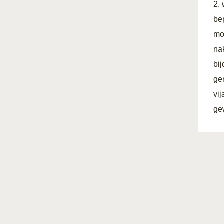
2.
be
mo
na
bi
ge
vi
ge