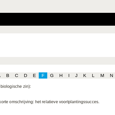
A
B
C
D
E
F
G
H
I
J
K
L
M
N
 biologische zin):
 korte omschrijving: het relatieve voortplantingssucces.