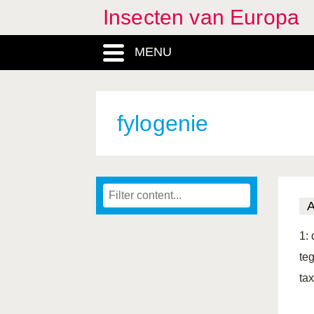
Insecten van Europa
MENU
fylogenie
1:
te
ta