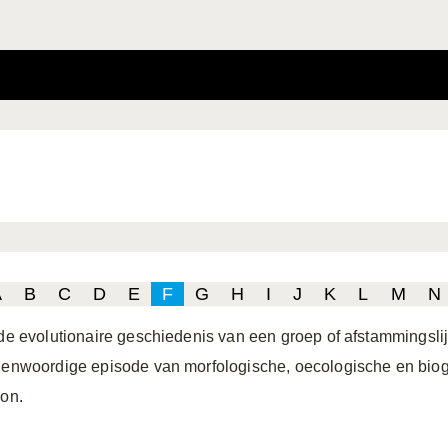
A
B
C
D
E
F
G
H
I
J
K
L
M
N
 de evolutionaire geschiedenis van een groep of afstammingslij
genwoordige episode van morfologische, oecologische en bio
xon.