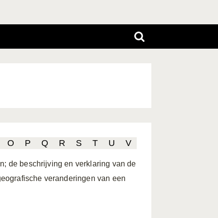
O
P
Q
R
S
T
U
V
n; de beschrijving en verklaring van de
geografische veranderingen van een