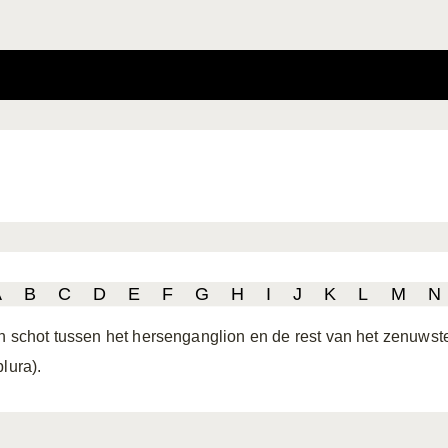
A
B
C
D
E
F
G
H
I
J
K
L
M
N
n schot tussen het hersenganglion en de rest van het zenuwste
lura).