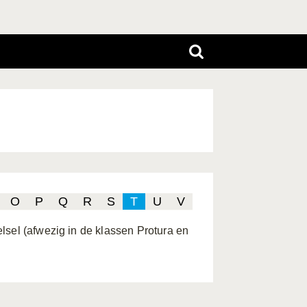
O
P
Q
R
S
T
U
V
lsel (afwezig in de klassen Protura en