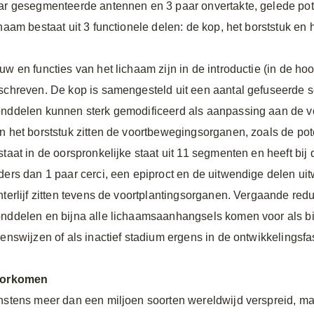
ar gesegmenteerde antennen en 3 paar onvertakte, gelede pote
haam bestaat uit 3 functionele delen: de kop, het borststuk en he
uw en functies van het lichaam zijn in de introductie (in de h
schreven. De kop is samengesteld uit een aantal gefuseerde
nddelen kunnen sterk gemodificeerd als aanpassing aan de v
n het borststuk zitten de voortbewegingsorganen, zoals de poten
staat in de oorspronkelijke staat uit 11 segmenten en heeft b
ders dan 1 paar cerci, een epiproct en de uitwendige delen ui
hterlijf zitten tevens de voortplantingsorganen. Vergaande red
nddelen en bijna alle lichaamsaanhangsels komen voor als b
venswijzen of als inactief stadium ergens in de ontwikkelingsfa
orkomen
nstens meer dan een miljoen soorten wereldwijd verspreid, maar