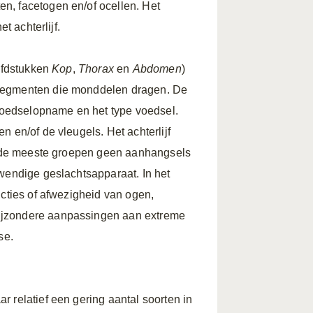
n, facetogen en/of ocellen. Het
t achterlijf.
oofdstukken
Kop
,
Thorax
en
Abdomen
)
 segmenten die monddelen dragen. De
oedselopname en het type voedsel.
 en/of de vleugels. Het achterlijf
ij de meeste groepen geen aanhangsels
twendige geslachtsapparaat. In het
ucties of afwezigheid van ogen,
ijzondere aanpassingen aan extreme
se.
 relatief een gering aantal soorten in