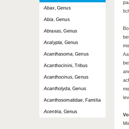
pa
Abax
, Genus
lic
Abia
, Genus
Bo
Abraxas
, Genus
be
Acalypta
, Genus
mo
Acanthasoma
, Genus
Aa
be
Acanthocinini, Tribus
an
Acanthocinus
, Genus
ac
Acantholyda
, Genus
mo
le
Acanthosomatidae, Familia
Acentria
, Genus
Vo
Acerentomidae, Familia
Mi