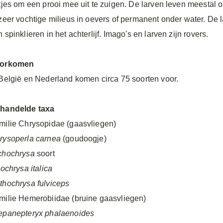
etjes om een prooi mee uit te zuigen. De larven leven meestal
 zeer vochtige milieus in oevers of permanent onder water. De
 spinklieren in het achterlijf. Imago's en larven zijn rovers.
orkomen
 België en Nederland komen circa 75 soorten voor.
handelde taxa
milie Chrysopidae (gaasvliegen)
rysoperla carnea
(goudoogje)
chochrysa
soort
lochrysa italica
thochrysa fulviceps
milie Hemerobiidae (bruine gaasvliegen)
epanepteryx phalaenoides