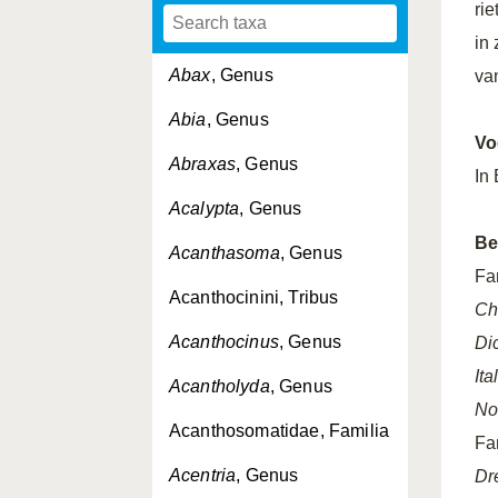
ri
in
Abax
, Genus
van
Abia
, Genus
Vo
Abraxas
, Genus
In
Acalypta
, Genus
Be
Acanthasoma
, Genus
Fa
Acanthocinini, Tribus
Ch
Acanthocinus
, Genus
Di
Ita
Acantholyda
, Genus
No
Acanthosomatidae, Familia
Fa
Acentria
, Genus
Dr