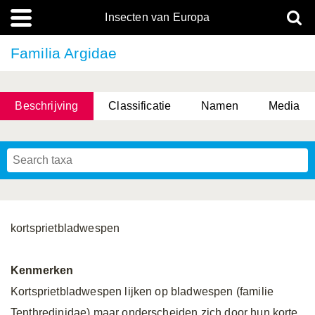
Insecten van Europa
Familia Argidae
Beschrijving
Classificatie
Namen
Media
kortsprietbladwespen
Kenmerken
Kortsprietbladwespen lijken op bladwespen (familie
Tenthredinidae) maar onderscheiden zich door hun korte