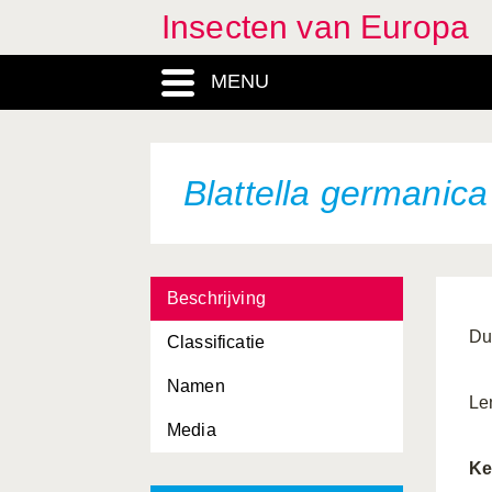
Insecten van Europa
Baetis soort
Barbitistes serricauda
MENU
Bembecia
ichneumoniformis
Bembecinus tridens
Blattella germanica
Bembix rostrata
Bibio marci
Beschrijving
Biorhiza pallida
Du
Classificatie
Biston betularia
Namen
Biston strataria
Le
Media
Bittacus italicus
Ke
Blaps gigas