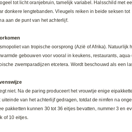
ogeel tot licht oranjebruin, tamelijk variabel. Halsschild met e
ar donkere lengtebanden. Vleugels reiken in beide seksen tot
na aan de punt van het achterlijf.
orkomen
smopoliet van tropische oorsprong (Azië of Afrika). Natuurlijk 
rwarmde gebouwen voor vooral in keukens, restaurants, aqua-
opische zwemparadijzen etcetera. Wordt beschouwd als een last
venswijze
iegt niet. Na de paring produceert het vrouwtje enige eipakket
t uiteinde van het achterlijf gedragen, totdat de nimfen na on
ee pakketten kunnen 30 tot 36 eitjes bevatten, nummer 3 en 
k of 10 eitjes.