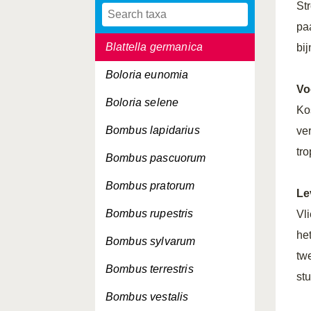
Str
Blatta orientalis
pa
Blattella germanica
bij
Boloria eunomia
Vo
Boloria selene
Ko
Bombus lapidarius
ve
tr
Bombus pascuorum
Bombus pratorum
Le
Bombus rupestris
Vl
he
Bombus sylvarum
tw
Bombus terrestris
stu
Bombus vestalis