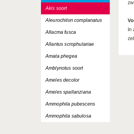
zwa
Akis soort
Aleurochiton complanatus
Vo
In
Allacma fusca
ze
Allantus scrophulariae
Amata phegea
Amblynotus soort
Ameles decolor
Ameles spallanziana
Ammophila pubescens
Ammophila sabulosa
Amphimallon atrum