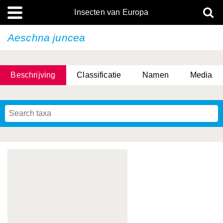
Insecten van Europa
Aeschna juncea
Beschrijving
Classificatie
Namen
Media