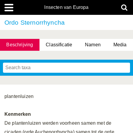
Insecten van Europa
Ordo Sternorrhyncha
Beschrijving
Classificatie
Namen
Media
plantenluizen
Kenmerken
De plantenluizen werden voorheen samen met de
cicaden (orde Auchenorrhyncha) samen tot de orde