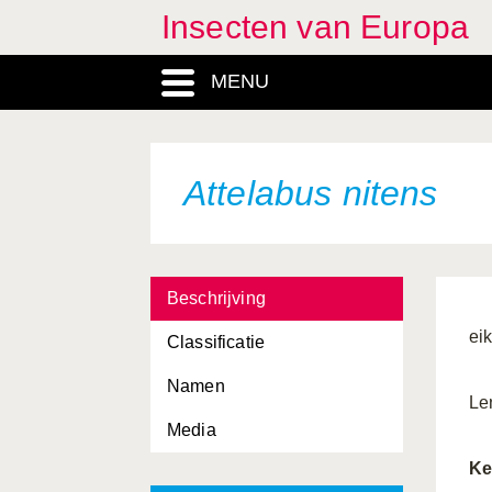
Insecten van Europa
Argogorytes mystaceus
MENU
Argynnis adippe
Argynnis paphia
Arhopalus rusticus
Attelabus nitens
Aricia eumedon
Aromia moschata
Beschrijving
Asilus crabroniformis
ei
Classificatie
Astata boops
Namen
Atelura formicaria
Le
Media
Athalia rosae
Ke
Atherix ibis