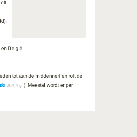
eft
ld).
 en België.
eden tot aan de middennerf en rolt de
). Meestal wordt er per
204 4 g