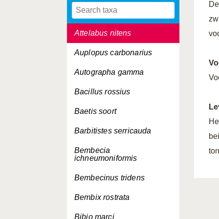
De
Atolmis rubricollis
zw
Attelabus nitens
vo
Auplopus carbonarius
Vo
Autographa gamma
Vo
Bacillus rossius
Le
Baetis soort
He
Barbitistes serricauda
be
Bembecia
to
ichneumoniformis
Bembecinus tridens
Bembix rostrata
Bibio marci