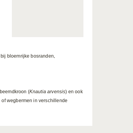
d
bij bloemrijke bosranden,
 beemdkroon (
Knautia arvensis
) en ook
n of wegbermen in verschillende