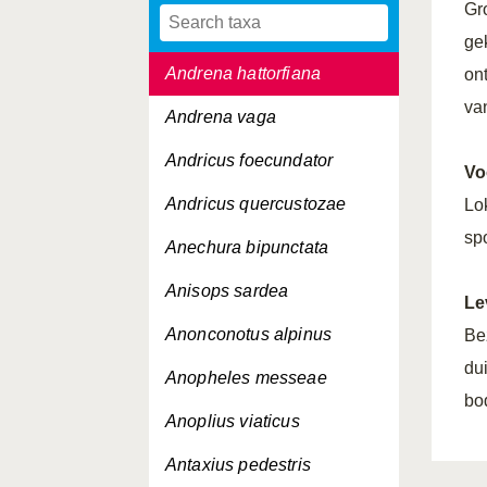
Gr
Andrena haemorrhoa
ge
Andrena hattorfiana
on
van
Andrena vaga
Andricus foecundator
Vo
Andricus quercustozae
Lo
sp
Anechura bipunctata
Anisops sardea
Le
Anonconotus alpinus
Be
dui
Anopheles messeae
bo
Anoplius viaticus
Antaxius pedestris