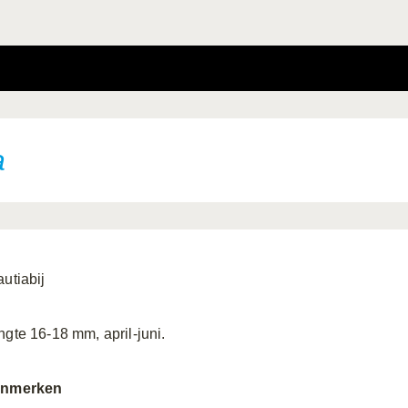
a
autiabij
ngte 16-18 mm, april-juni.
nmerken