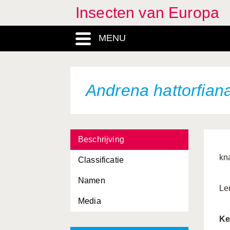
Insecten van Europa
Ameles spallanziana
MENU
Ammophila pubescens
Ammophila sabulosa
Amphimallon atrum
Andrena hattorfian
Amphimallon solstitialis
Anabolia nervosa
Beschrijving
Anacridium aegypticum
kn
Classificatie
Anaglyptus mysticus
Namen
Anax imperator
Le
Media
Anchomenus dorsalis
Ke
Andrena fulva