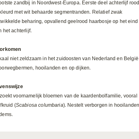
ootste zandbij in Noordwest-Europa. Eerste deel achterlijf roo
kleurd met wit behaarde segmentranden. Relatief zwak
twikkelde beharing, opvallend geelrood haarbosje op het eind
 het achterlijf.
orkomen
kaal niet zeldzaam in het zuidoosten van Nederland en België 
oorwegbermen, hooilanden en op dijken.
venswijze
zoekt voornamelijk bloemen van de kaardenbolfamilie, vooral
fkruid (
Scabiosa columbaria
). Nestelt verborgen in hooilande
dems.