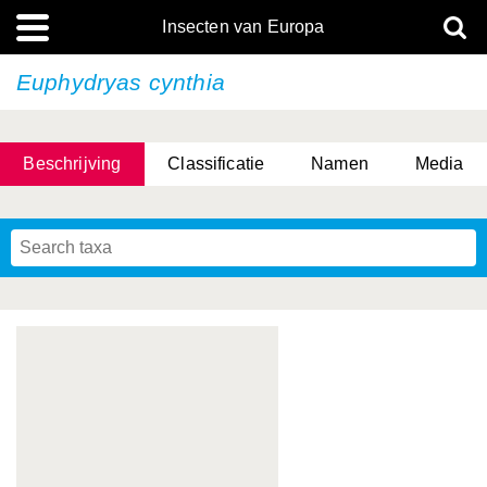
Insecten van Europa
Euphydryas cynthia
Beschrijving
Classificatie
Namen
Media