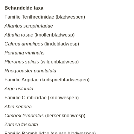
Behandelde taxa
Familie Tenthredinidae (bladwespen)
Allantus scrophulariae
Athalia rosae
(knollenbladwesp)
Caliroa annulipes
(lindebladwesp)
Pontania viminalis
Pteronus salicis
(wilgenbladwesp)
Rhogogaster punctulata
Familie Argidae (kortsprietbladwespen)
Arge ustulata
Familie Cimbicidae (knopwespen)
Abia sericea
Cimbex femoratus
(berkenknopwesp)
Zaraea fasciata
Familie Pamphilidae (spinselbladwespen)