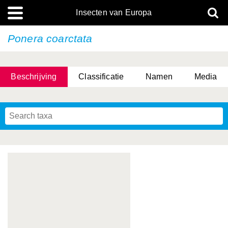
Insecten van Europa
Ponera coarctata
Beschrijving
Classificatie
Namen
Media