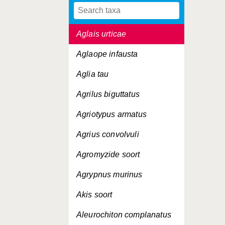
Agenioideus usurarius
Aglais urticae
Aglaope infausta
Aglia tau
Agrilus biguttatus
Agriotypus armatus
Agrius convolvuli
Agromyzide soort
Agrypnus murinus
Akis soort
Aleurochiton complanatus