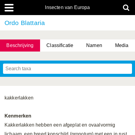
Insecten van Europa
Ordo Blattaria
Beschrijving
Classificatie
Namen
Media
kakkerlakken
Kenmerken
Kakkerlakken hebben een afgeplat en ovaalvormig
lichaam, een breed kopschild (pronotum) met een in rust