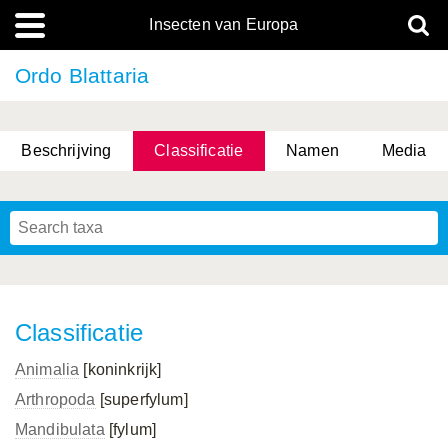
Insecten van Europa
Ordo Blattaria
Beschrijving
Classificatie
Namen
Media
Classificatie
Animalia
[koninkrijk]
Arthropoda
[superfylum]
Mandibulata
[fylum]