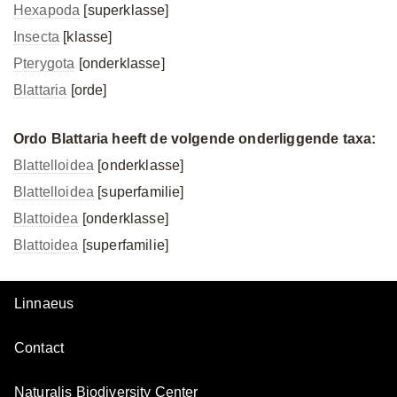
Hexapoda
[superklasse]
Insecta
[klasse]
Pterygota
[onderklasse]
Blattaria
[orde]
Ordo Blattaria heeft de volgende onderliggende taxa:
Blattelloidea
[onderklasse]
Blattelloidea
[superfamilie]
Blattoidea
[onderklasse]
Blattoidea
[superfamilie]
Linnaeus
Contact
Naturalis Biodiversity Center