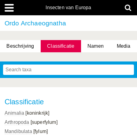
Insecten van Europa
Ordo Archaeognatha
Beschrijving
Classificatie
Namen
Media
Classificatie
Animalia
[koninkrijk]
Arthropoda
[superfylum]
Mandibulata
[fylum]