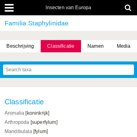
Insecten van Europa
Familia Staphylinidae
Beschrijving
Classificatie
Namen
Media
Classificatie
Animalia
[koninkrijk]
Arthropoda
[superfylum]
Mandibulata
[fylum]