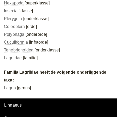
Hexapoda
[superklasse]
Insecta
[klasse]
Pterygota
[onderklasse]
Coleoptera
[orde]
Polyphaga
[onderorde]
Cucujiformia
[infraorde]
Tenebrionoidea
[onderklasse]
Lagriidae
[familie]
Familia Lagriidae heeft de volgende onderliggende
taxa:
Lagria
[genus]
Linnaeus