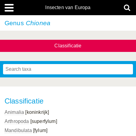
Insecten van Europa
Genus
Chionea
Classificatie
Classificatie
Animalia
[koninkrijk]
Arthropoda
[superfylum]
Mandibulata
[fylum]