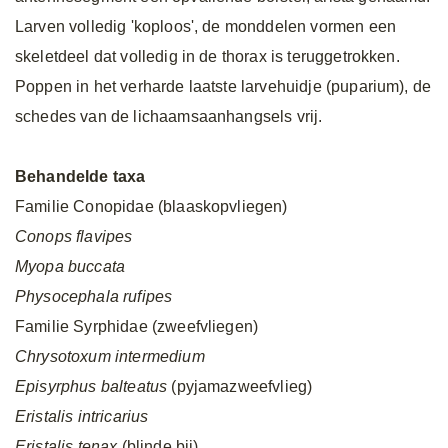
Larven volledig 'koploos', de monddelen vormen een
skeletdeel dat volledig in de thorax is teruggetrokken.
Poppen in het verharde laatste larvehuidje (puparium), de
schedes van de lichaamsaanhangsels vrij.
Behandelde taxa
Familie Conopidae (blaaskopvliegen)
Conops flavipes
Myopa buccata
Physocephala rufipes
Familie Syrphidae (zweefvliegen)
Chrysotoxum intermedium
Episyrphus balteatus
(pyjamazweefvlieg)
Eristalis intricarius
Eristalis tenax
(blinde bij)