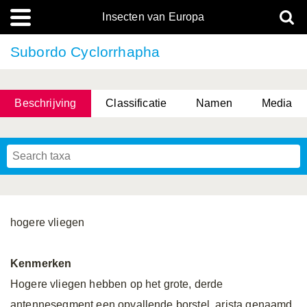
Insecten van Europa
Subordo Cyclorrhapha
Beschrijving
Classificatie
Namen
Media
hogere vliegen
Kenmerken
Hogere vliegen hebben op het grote, derde
antennesegment een opvallende borstel, arista genaamd.