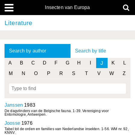
Insecten van Europa
Literature
Search by author
Search by title
J
A
B
C
D
F
G
H
I
K
L
M
N
O
P
R
S
T
V
W
Z
Janssen
1983
De dagvlinders van de Belgische fauna. 1-39. Vereniging voor
Entomologie, Antwerpen.
Joosse
1976
Tabel tot de orden en families van Nederlandse insekten. 1-56. WM nr. 92,
KNNV.