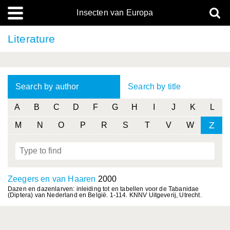
Insecten van Europa
Literature
Search by author
Search by title
A
B
C
D
F
G
H
I
J
K
L
Z
M
N
O
P
R
S
T
V
W
Zeegers en van Haaren
2000
Dazen en dazenlarven: inleiding tot en tabellen voor de Tabanidae
(Diptera) van Nederland en België. 1-114. KNNV Uitgeverij, Utrecht.