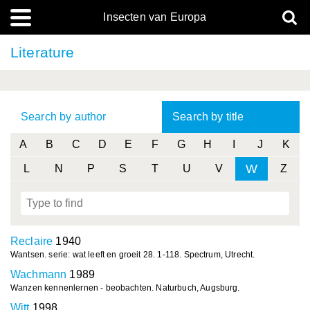
Insecten van Europa
Literature
Search by author
Search by title
A
B
C
D
E
F
G
H
I
J
K
W
L
N
P
S
T
U
V
Z
Reclaire
1940
Wantsen. serie: wat leeft en groeit 28. 1-118. Spectrum, Utrecht.
Wachmann
1989
Wanzen kennenlernen - beobachten. Naturbuch, Augsburg.
Witt
1998