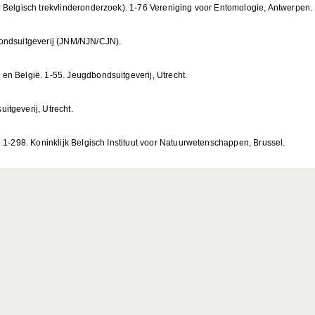
r Belgisch trekvlinderonderzoek). 1-76 Vereniging voor Entomologie, Antwerpen.
bondsuitgeverij (JNM/NJN/CJN).
en België. 1-55. Jeugdbondsuitgeverij, Utrecht.
itgeverij, Utrecht.
. 1-298. Koninklijk Belgisch Instituut voor Natuurwetenschappen, Brussel.