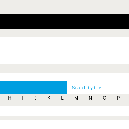
Search by title
H
I
J
K
L
M
N
O
P