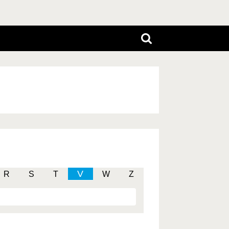
V
R
S
T
W
Z