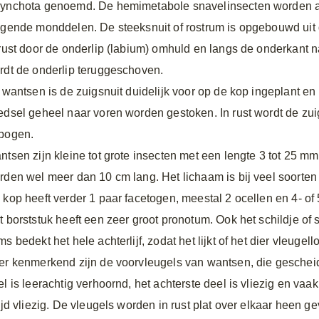
ynchota genoemd. De hemimetabole snavelinsecten worden a
igende monddelen. De steeksnuit of rostrum is opgebouwd uit
 rust door de onderlip (labium) omhuld en langs de onderkant 
rdt de onderlip teruggeschoven.
j wantsen is de zuigsnuit duidelijk voor op de kop ingeplant en
edsel geheel naar voren worden gestoken. In rust wordt de zu
bogen.
ntsen zijn kleine tot grote insecten met een lengte 3 tot 25 
rden wel meer dan 10 cm lang. Het lichaam is bij veel soorten 
 kop heeft verder 1 paar facetogen, meestal 2 ocellen en 4- of 
t borststuk heeft een zeer groot pronotum. Ook het schildje of 
s bedekt het hele achterlijf, zodat het lijkt of het dier vleugello
er kenmerkend zijn de voorvleugels van wantsen, die gescheid
el is leerachtig verhoornd, het achterste deel is vliezig en vaa
tijd vliezig. De vleugels worden in rust plat over elkaar heen