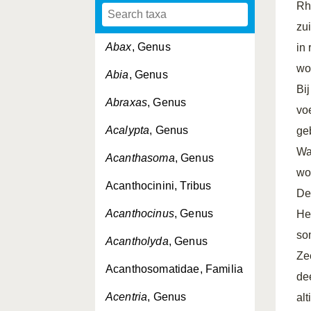
Rh
zu
Abax
, Genus
in
wo
Abia
, Genus
Bi
Abraxas
, Genus
vo
Acalypta
, Genus
ge
Wa
Acanthasoma
, Genus
wo
Acanthocinini, Tribus
De
Acanthocinus
, Genus
He
som
Acantholyda
, Genus
Ze
Acanthosomatidae, Familia
de
Acentria
, Genus
al