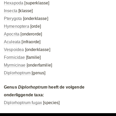
Hexapoda
[superklasse]
Insecta
[klasse]
Pterygota
[onderklasse]
Hymenoptera
[orde]
Apocrita
[onderorde]
Aculeata
[infraorde]
Vespoidea
[onderklasse]
Formicidae
[familie]
Myrmicinae
[onderfamilie]
Diplorhoptrum
[genus]
Genus
Diplorhoptrum
heeft de volgende
onderliggende taxa:
Diplorhoptrum fugax
[species]