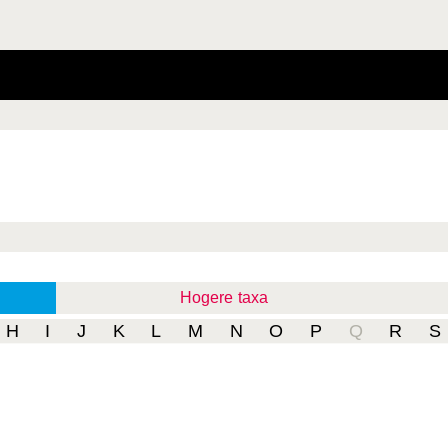
Hogere taxa
H
I
J
K
L
M
N
O
P
Q
R
S