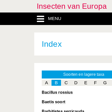
Insecten van Europa
MENU
Index
Soorten en lagere taxa
A
B
C
D
E
F
G
Bacillus rossius
Baetis soort
Barbitistes serricauda