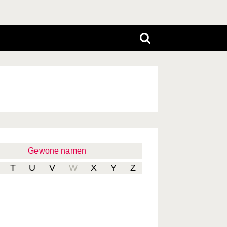
Gewone namen
T
U
V
W
X
Y
Z