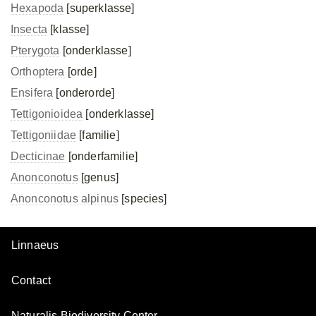
Hexapoda
[superklasse]
Insecta
[klasse]
Pterygota
[onderklasse]
Orthoptera
[orde]
Ensifera
[onderorde]
Tettigonioidea
[onderklasse]
Tettigoniidae
[familie]
Decticinae
[onderfamilie]
Anonconotus
[genus]
Anonconotus alpinus
[species]
Linnaeus
Contact
Naturalis Biodiversity Center