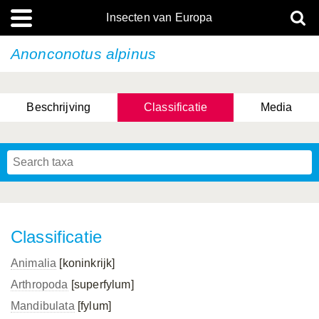
Insecten van Europa
Anonconotus alpinus
Beschrijving
Classificatie
Media
Classificatie
Animalia
[koninkrijk]
Arthropoda
[superfylum]
Mandibulata
[fylum]